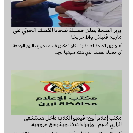
وزير الصحة يعلن حصيلة ضحايا القصف الحوثي على
مأرب: قتيلان و14 جريحًا
أعلن وزير الصحة العامة والسكان الدكتور قاسم بحيبح، اليوم الجمعة،
أن حصيلة القصف الذي شنته مليشيا الح...
مكتب إعلام أبين: فيديو الكلاب داخل مستشفى
الرازي قديم.. وإجراءات قانونية بحق مروجيه