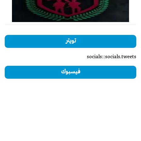
تويتر
socials::socials.tweets
فيسبوك