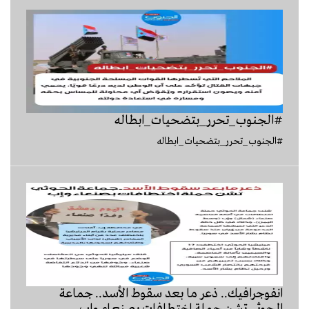
#الجنوب_تحرر_بتضحيات_ابطاله
#الجنوب_تحرر_بتضحيات_ابطاله
انفوجرافيك.. ‏ذعر ما بعد سقوط الأسد.. جماعة