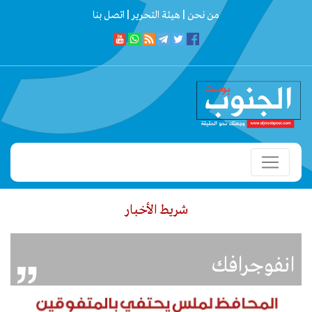
من نحن |
هيئة التحرير |
اتصل بنا
شريط الأخبار
 تستهدف ميناء المخأ بصواريخ بالستية وسط تصاعد لأعمدة الدخان من المكان
انفوجرافك