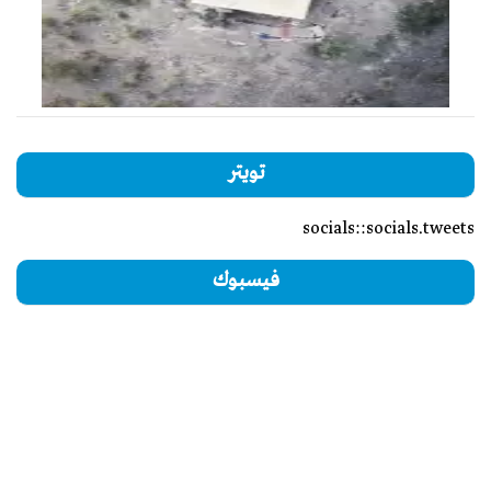
تويتر
socials::socials.tweets
فيسبوك