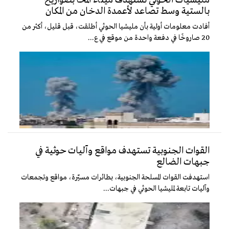
مليشيات الحوثي تستهدف ميناء المخأ بصواريخ
بالستية وسط تصاعد لأعمدة الدخان من المكان
أفادت معلومات أولية بأن مليشيا الحوثي أطلقت، قبل قليل، أكثر من
20 صاروخًا في دفعة واحدة من موقع في ع...
القوات الجنوبية تستهدف مواقع وآليات حوثية في
جبهات الضالع
استهدفت القوات المسلحة الجنوبية، بطائرات مسيّرة، مواقع وتجمعات
وآليات تابعة لمليشيا الحوثي في جبهات...