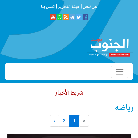
من نحن |
هيئة التحرير |
اتصل بنا
شريط الأخبار
في حماية المنشآت الحيوية
بتوجيهات المحافظ بن الوزير.. تدشين دعم طب
رياضه
»
2
1
«