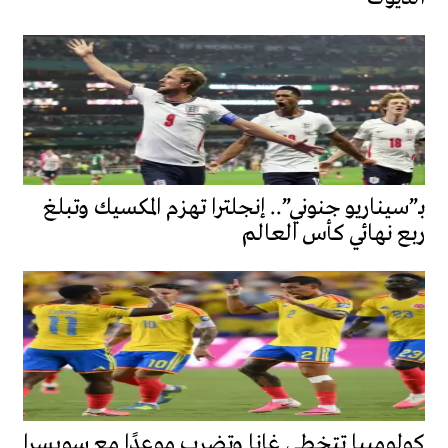
بـ”سيناريو جنوني”.. إنجلترا تهزم المكسيك وتبلغ
ربع نهائي كأس العالم
كولومبيا تتخطى غانا وتضرب موعدًا مع سويسرا