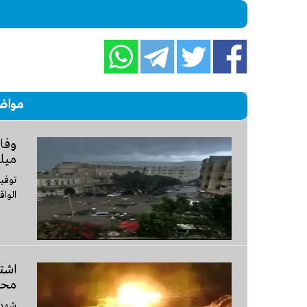
مواض
وفاة
ميل
توفي
الواق
اشتب
محا
شهدت