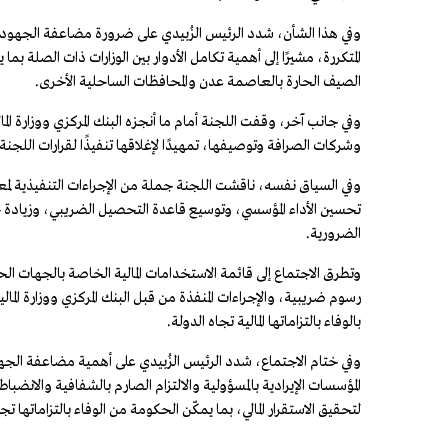
وفي هذا الشأن، شدد الرئيس الزُبيدي على ضرورة مضاعفة الجهود ل
المتكررة، مشيرًا إلى أهمية تكامل الأدوار بين الوزارات ذات الصلة ب
الصيف الحارة بالعاصمة عدن والمحافظات الساحلية الأخرى.
وفي جانب آخر، وقفت اللجنة أمام ما أنجزه البنك المركزي ووزارة ال
وشركات الصرافة وتوصيفها، تمهيدًا لإغلاقها تنفيذًا لقرارات اللجنة ال
وفي السياق نفسه، ناقشت اللجنة جملة من الإجراءات التنفيذية لمعا
تحسين الأداء المؤسسي، وتوسيع قاعدة التحصيل الضريبي، وزيادة حج
الضرورية.
وتطرق الاجتماع إلى قائمة الاستخدامات المالية الخاصة بالجهات ال
رسوم ضريبية، والإجراءات المنفذة من قبل البنك المركزي ووزارة المال
بالوفاء بالتزاماتها المالية تجاه الدولة.
وفي ختام الاجتماع، شدد الرئيس الزُبيدي على أهمية مضاعفة الج
المؤسسات الإيرادية بالمسؤولية والالتزام الصارم بالشفافية والانضباط ا
لتحقيق الاستقرار المالي، بما يمكّن الحكومة من الوفاء بالتزاماتها تجاه