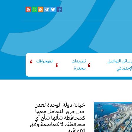
سائل التواصل
تغريدات
انفوجرافك
لإجتماعي
مختارة
خيانة دولة الوحدة لعدن
حين جرى التعامل معها
كمحافظة شأنها شأن أي
محافظة، لا كعاصمة وفق
الاتفاقية