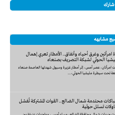
شارك
يع مشابهه
 امرأتين وغرق أحياء وأنفاق.. الأمطار تعري إهمال
يشيا الحوثي لشبكة التصريف بصنعاء
ت امرأتان، عصر أمس، إثر أمطار غزيرة وسيول شهدتها العاصمة صنعاء
عة تحت سيطرة مليشيا الحوثي،...
اكات محتدمة شمال الضالع.. القوات المشتركة تُفشل
ولات تسلل حوثية
 جبهات شمال محافظة الضالع، مساء أمس ، مواجهات عنيفة بين