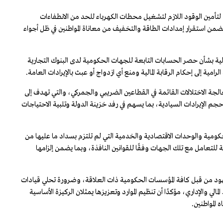
تأمين الوقود اللازم لتشغيل محطات الكهرباء للحد من الانطفاءات
ما يضمن استقرار إمدادات الطاقة والتخفيف من معاناة المواطنين في ظل أجواء
مالية بشأن حصر الحسابات التابعة للجهات الحكومية لدى البنوك التجارية
رامية إلى إحكام الرقابة المالية ومنع أي ازدواج أو عبث بالإيرادات العامة.
لجة الاختلالات القائمة في القطاعين الضريبي والجمركي، والتي تهدف إلى
م الإيرادات السيادية، بما يسهم في رفد خزينة الدولة وتلبية الاحتياجات
حكومية والوحدات الاقتصادية والخدمية التي لم تلتزم بسداد ما عليها من
ية للتعامل مع تلك الجهات وفقًا للقوانين النافذة، وبما يضمن إلزامها
هود من قبل كافة المؤسسات الحكومية ذات العلاقة، وضرورة تحلي قيادات
لمالي والإداري، مؤكدًا أن تنظيم الموارد وتعزيزها يمثلان الركيزة الأساسية
 المواطنين.