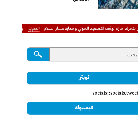
م لوقف التصعيد الحوثي وحماية مسار السلام
وفاة امرأتين وغرق أحياء 
تويتر
socials::socials.twee
فيسبوك