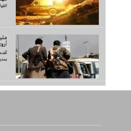
القوا
ملي
أروى
أقدم
بمدي