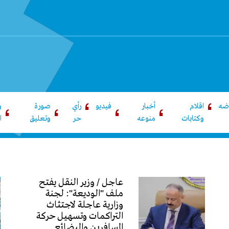
اضه
اقلام
أخبار
فيديو
رأي
صورة
و
وكتابات
منوعه
حر
وتعليق
ا
عاجل / وزير النقل يفتح
ملف "الوديعة": لجنة
وزارية عاجلة لاجتثاث
التراكمات وتسهيل حركة
المسافرين والبضائع