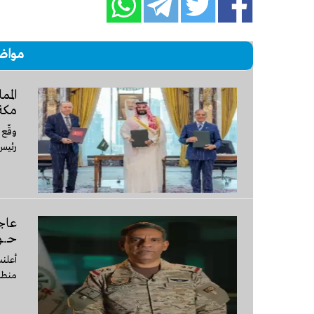
مواض
المم
مكة 
وقّع 
رئيس
حـ.ـ
منطقة