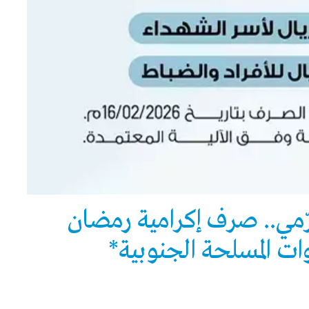
حرّمي.. صرف إكرامية رمضان
ات المسلحة الجنوبية*