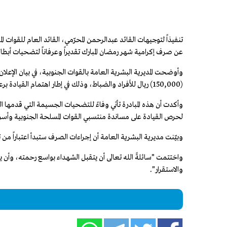
تنفيذاً لتوجيهات القائد عبدالرحمن المحرّمي، القائد العام للقوات ا
عن صرف إكرامية شهر رمضان المبارك تقديراً وعرفاناً لتضحيات أبطال
(150,000) ريال للأفراد والضباط، وذلك في إطار اهتمام القيادة برعاية أسر الشهداء ودعم منتسبي القوات المسلحة.
وأكدت أن هذه المبادرة تأتي وفاءً للتضحيات الجسيمة التي قدمها 
لحرص القيادة على مساندة منتسبي القوات المسلحة الجنوبية وأسره
وبيّنت مديرية البشرية العامة أن إجراءات الصرف ستبدأ اعتباراً من تاريخ 16 فبراير 2026م، عبر الجهات المختصة ووفق الآلية 
واختتمت "سائلةً الله تعالى أن يتقبل الشهداء بواسع رحمته، وأن 
والاستقرار".