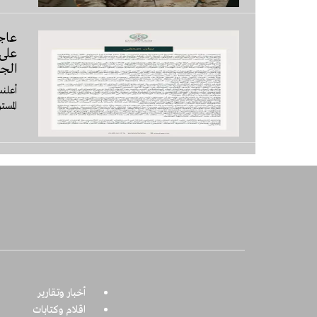
على
الج
أعلنت
المست
أخبار وتقارير
اقلام وكتابات