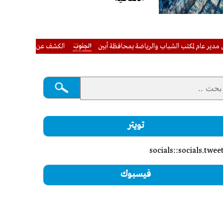
الكشف عن ضحايا مدنيين جراء قصف
تويتر
socials::socials.twee
فيسبوك