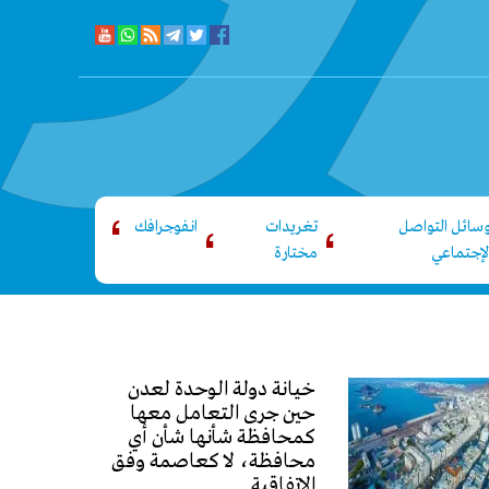
سائل التواصل
تغريدات
انفوجرافك
لإجتماعي
مختارة
خيانة دولة الوحدة لعدن
حين جرى التعامل معها
كمحافظة شأنها شأن أي
محافظة، لا كعاصمة وفق
الاتفاقية