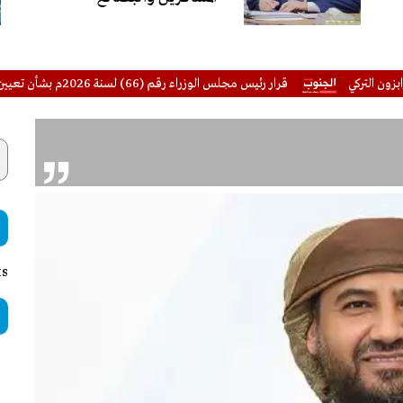
قرار رئيس مجلس الوزراء رقم (66) لسنة 2026م بشأن تعيين مدير عام لمكتب الشباب والرياضة بمحافظة أبين
ts