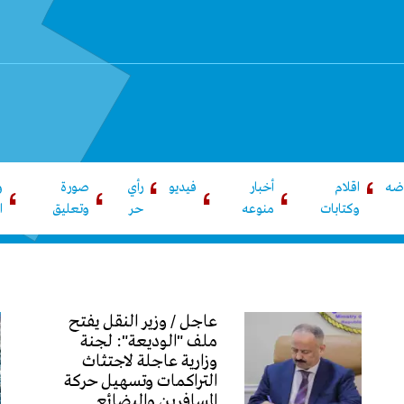
اضه
اقلام
أخبار
فيديو
رأي
صورة
و
وكتابات
منوعه
حر
وتعليق
ا
عاجل / وزير النقل يفتح
ملف "الوديعة": لجنة
وزارية عاجلة لاجتثاث
التراكمات وتسهيل حركة
المسافرين والبضائع