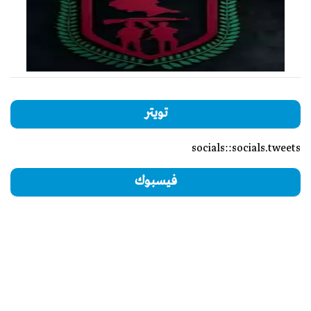
تويتر
socials::socials.tweets
فيسبوك