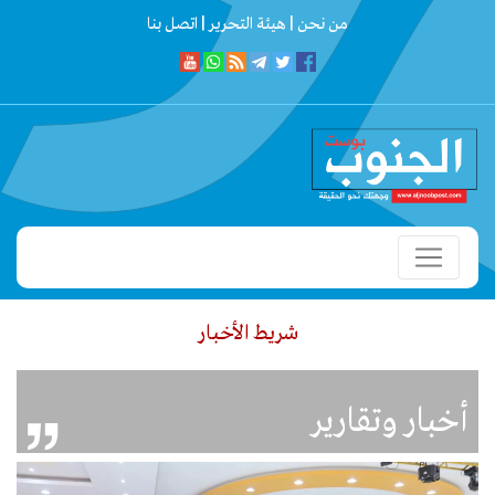
من نحن |
هيئة التحرير |
اتصل بنا
شريط الأخبار
علام أبين: فيديو الكلاب داخل مستشفى الرازي قديم.. وإجراءات قانونية بحق مروجي
أخبار وتقارير