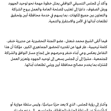
وأكد أن المجلس التنسيقي التوافقي يمثل خطوة مهمة نحو توحيد الجهود
ورصّ الصفوف، داعيًا إلى تغليب المصلحة العامة والعمل بروح الشراكة
والتعاون بين جميع المكونات، بما يسهم في خدمة محافظة أبين وتحقيق
تطلعات أبنائها في الأمن والاستقرار والتنمية.
فيما ألقى الشيخ محمد شعتل، عضو اللجنة التحضيرية عن مديرية خنفر،
كلمة ترحيبية، عبّر فيها عن تقديره للحضور الجماهيري الكبير، مؤكدًا أن هذا
التفاعل يعكس وعي أبناء خنفر وحرصهم على إنجاح مسار التوافق والشراكة
المجتمعية، مشيرًا إلى أن المجلس يسعى إلى توحيد الجهود وتعزيز العمل
المشترك بما يخدم مصالح محافظة أبين ويلبي تطلعات أبنائها.
وأشار إلى رؤية المجلس، الذي لا يعد حزبًا سياسيًّا، وليس سلطة موازية أو
كيانًا بديلًا عن السلطة المحلية بالمحافظة، وإنما يسعى إلى دعم وإسناد