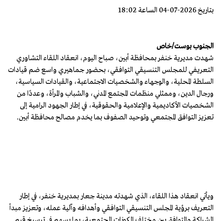
بتاريخ 2026-07-04 الساعة 18:02
الجنوب بوست/خاص
شهدت مديرية خنفر بمحافظة أبين، صباح اليوم، انعقاد اللقاء التشاوري
التعريفي للمجلس التنسيقي التوافقي، بحضور جماهيري واسع ضم قيادات
السلطة المحلية، والوجهاء والشخصيات الاجتماعية، والقيادات السياسية،
ورجال الدين، وممثلي منظمات المجتمع المدني، والشباب والمرأة، وعددًا من
الشخصيات الأكاديمية والإعلامية والحقوقية، في إطار الجهود الرامية إلى
تعزيز التوافق المجتمعي وتوحيد الصفوف بما يخدم مصالح محافظة أبين.
ويأتي انعقاد هذا اللقاء، الذي شهدته مدينة جعار بمديرية خنفر، في إطار
التعريف برؤية المجلس التنسيقي التوافقي وأهدافه وآلية عمله، وتعزيز مبدأ
الشراكة والتوافق بين مختلف المكونات المجتمعية، بما يسهم في ترسيخ قيم