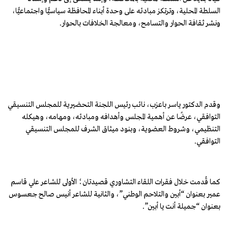
السلطة المحلية، وترتكز مبادئه على وحدة أبناء المحافظة سياسيًّا واجتماعيًّا،
ونشر ثقافة الحوار والتسامح، ومعالجة الخلافات بالحوار.
وقدم الدكتور ياسر باعزب، نائب رئيس اللجنة التحضيرية للمجلس التنسيقي
التوافقي، عرضًا عن أهمية المجلس وأهدافه ومبادئه، ومهامه، وهيكله
التنظيمي، وشروط العضوية، وبنود ميثاق الشرف للمجلس التنسيقي
التوافقي.
كما قُدمت خلال فقرات اللقاء التشاوري قصيدتان؛ الأولى للشاعر علي قاسم
عمير بعنوان “أبين والتلاحم الوطني”، والثانية للشاعر أنيس صالح جعسوس
بعنوان “جميلة أنت يا أبين”.