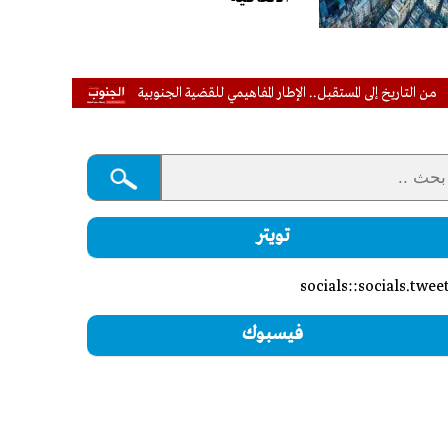
 إلى المستقبل.. الإطار المفاهيمي للقضية الجنوبية
عاجل | التحالف: إصابة 11 مدنيًا في نجران إثر اعتداءات حـ.ـوثية بالمقذوفات العشوائية
تويتر
socials::socials.twee
فيسبوك