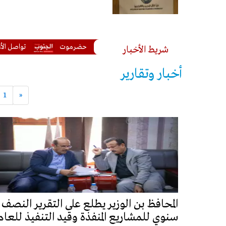
ى الحوثيين ويتابع تداعيات هجمات مأرب وحضرموت
تواصل الأعمال في مشر
شريط الأخبار
أخبار وتقارير
1
«
المحافظ بن الوزير يطلع على التقرير النصف
سنوي للمشاريع المنفذة وقيد التنفيذ للعام