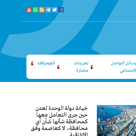
سائل التواصل
تغريدات
انفوجرافك
لإجتماعي
مختارة
خيانة دولة الوحدة لعدن
حين جرى التعامل معها
كمحافظة شأنها شأن أي
محافظة، لا كعاصمة وفق
الاتفاقية