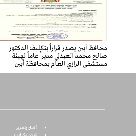
محافظ أبين يصدر قراراً بتكليف الدكتور
صالح محمد العبدلي مديراً عاماً لهيئة
مستشفى الرازي العام بمحافظة أبين
أخبار وتقارير
اقلام وكتابات