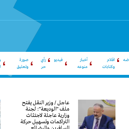
اضه
اقلام
أخبار
فيديو
رأي
صورة
و
وكتابات
منوعه
حر
وتعليق
ا
عاجل / وزير النقل يفتح
ملف "الوديعة": لجنة
وزارية عاجلة لاجتثاث
التراكمات وتسهيل حركة
المسافرين والبضائع