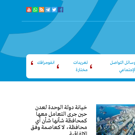
سائل التواصل
تغريدات
انفوجرافك
لإجتماعي
مختارة
خيانة دولة الوحدة لعدن
حين جرى التعامل معها
كمحافظة شأنها شأن أي
محافظة، لا كعاصمة وفق
الاتفاقية