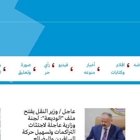
اضه
اقلام
أخبار
فيديو
رأي
صورة
و
وكتابات
منوعه
حر
وتعليق
ا
عاجل / وزير النقل يفتح
ملف "الوديعة": لجنة
وزارية عاجلة لاجتثاث
التراكمات وتسهيل حركة
المسافرين والبضائع