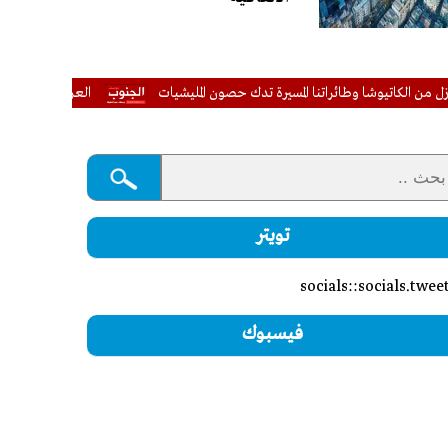
الكاتيوشا وطائراتنا المسيرة تدك حصون المليشيات
العراق يعلن إجراءات أ
تويتر
socials::socials.twee
فيسبوك