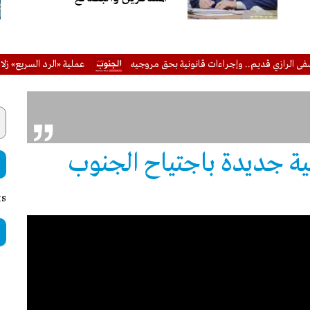
ازي قديم.. وإجراءات قانونية بحق مروجيه
عملية «الرد السريع» زلازل من 
ة جديدة باجتياح الجنوب
ts