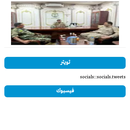
تويتر
socials::socials.tweets
فيسبوك