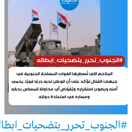
#الجنوب_تحرر_بتضحيات_ابطال