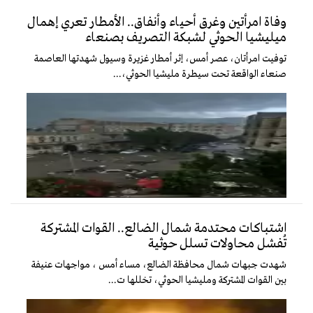
وفاة امرأتين وغرق أحياء وأنفاق.. الأمطار تعري إهمال
ميليشيا الحوثي لشبكة التصريف بصنعاء
توفيت امرأتان، عصر أمس، إثر أمطار غزيرة وسيول شهدتها العاصمة
صنعاء الواقعة تحت سيطرة مليشيا الحوثي،...
اشتباكات محتدمة شمال الضالع.. القوات المشتركة
تُفشل محاولات تسلل حوثية
شهدت جبهات شمال محافظة الضالع، مساء أمس ، مواجهات عنيفة
بين القوات المشتركة ومليشيا الحوثي، تخللها ت...