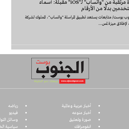
ميزة مرتقبة من "واتساب" لـ"iOS" مقبلة: أسماء
تخدمين بدلًا من الأرقام
ب بوست/ متابعات يستعد تطبيق المراسلة "واتساب"، المملوك لشركة
 لإطلاق ميزة لمس...
أخبار عربية وعالمية
رياضه
أخبار منوعه
فيديو
صورة وتعليق
وسائل التو
انفوجرافك
سياسية ال