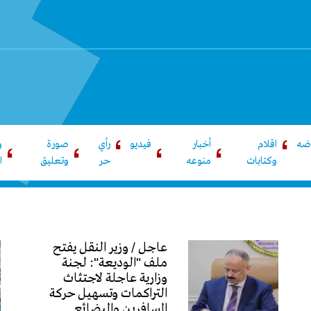
اضه
اقلام
أخبار
فيديو
رأي
صورة
و
وكتابات
منوعه
حر
وتعليق
ا
عاجل / وزير النقل يفتح
ملف "الوديعة": لجنة
وزارية عاجلة لاجتثاث
التراكمات وتسهيل حركة
المسافرين والبضائع