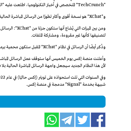
"TechCrunch" المتخصص في أخبار التكنولوجيا، اطلعت عليه "العربية Business".
و"XChat" هو نسخة أقوى وأكثر تطورًا من الرسائل المباشرة الحالية بمنصة إكس.
ومن بين الميزات ا
لتصنيفها كأنها غير مقروءة، ومشاركة الملفات.
وذُكر أيضًا أن الرسائل في نظام "XChat" المقبل ستكون محمية برمز مرور مكون من 4 أرقام.
لأن هذا النظام الجديد سيجعل واجهة الرسائل المباشرة الحالية بلا ف
شبيهة بخدمة "Signal" مدمجة في منصة إكس.