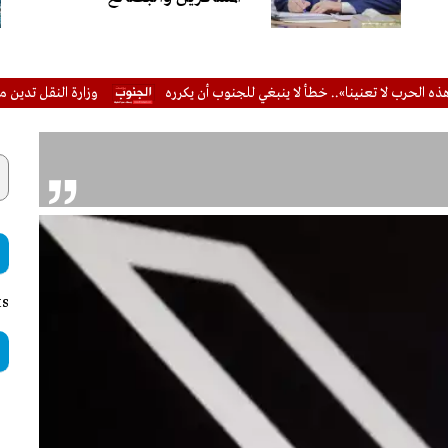
لا تعنينا».. خطأ لا ينبغي للجنوب أن يكرره
وزارة النقل تدين محاولة استه
ts