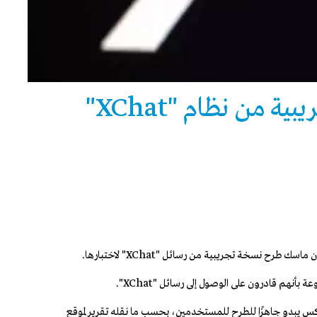
"إكس" تبدأ طرح نسخة تجريبية من نظام "XChat"
طرح نسخة تجريبية من رسائل "XChat" لاختبارها.
م قادرون على الوصول إلى رسائل "XChat".
إكس يبدو جاهزًا للطرح للمستخدمين، بحسب ما نقله تقرير لموقع