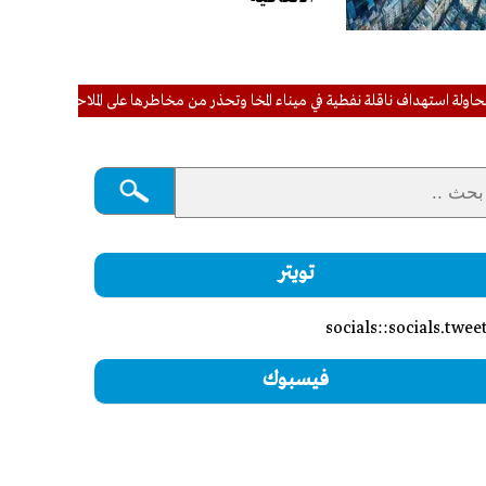
داف ناقلة نفطية في ميناء المخا وتحذر من مخاطرها على الملاحة والبيئة البحرية
تويتر
socials::socials.twee
فيسبوك