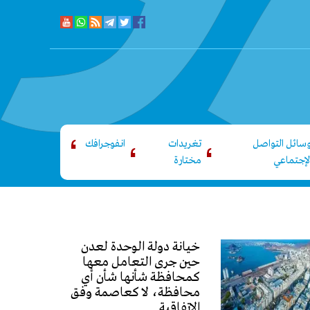
سائل التواصل
تغريدات
انفوجرافك
لإجتماعي
مختارة
خيانة دولة الوحدة لعدن
حين جرى التعامل معها
كمحافظة شأنها شأن أي
محافظة، لا كعاصمة وفق
الاتفاقية