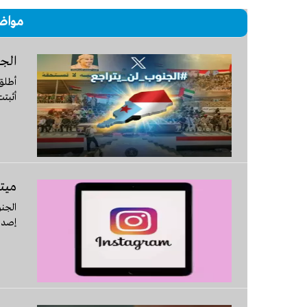
مواض
الج
أطلق 
أثبتت
ميتا
الجنو
إصدا