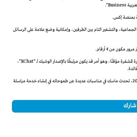
لتي يُشاع أنها ستكون جزءًا من "XChat": الرسائل الجماعية، والتشفير التام بين الطرفين، وإمكانية وضع علامة على الرسائل
وأعلنت منصة إكس يوم الخميس أنها ستوقف عمل الرسائل المباشرة المشفرة مؤقتًا، وهو أمر قد يكون مرتبطًا بالإصدار الوشيك لـ "XChat"،
ائدة.
وفي السنوات التي تلت استحواذه على تويتر (إكس حاليًا) في عام 2022، تحدث ماسك في مناسبات عديدة عن طموحاته في إنشاء خدمة مراسلة
شارك