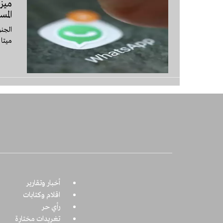
المس
الجنو
ميتا،
أخبار وتقارير
اقلام وكتابات
رأي حر
تغريدات مختارة