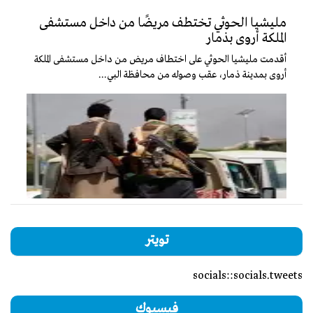
مليشيا الحوثي تختطف مريضًا من داخل مستشفى
الملكة أروى بذمار
أقدمت مليشيا الحوثي على اختطاف مريض من داخل مستشفى الملكة
أروى بمدينة ذمار، عقب وصوله من محافظة البي...
تويتر
socials::socials.tweets
فيسبوك