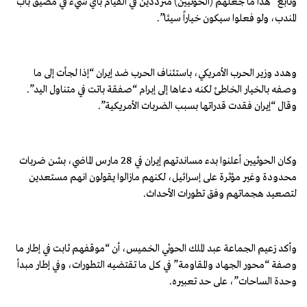
وتابع “هذا ما جعلهم (الحوثيين) مترددين في القيام بأي شيء في مضيق باب
المندب، ولو فعلوا سيكون خياراً سيئا”.
وهدد وزير الحرب الأمريكي، باستئناف الحرب ضد إيران “إذا لجأت إلى ما
وصفه بالخيار الخاطئ لكنه دعاها إلى إبرام “صفقة باتت في متناول اليد”.
وقال “إيران فقدت قدراتها بسبب الضربات الأمريكية”.
وكان الحوثيين أعلنوا بدء مساندتهم إيران في 28 مارس الماضي، بشن ضربات
محدودة وغير مؤثرة على إسرائيل، لكنهم مازالوا يقولون انهم مستعدين
لتصعيد هجماتهم وفق تطورات الأحداث.
وأكد زعيم الجماعة عبد الملك الحوثي الخميس، أن “موقفهم ثابت في إطار ما
وصفة “محور الجهاد والمقاومة” في كل ما تقتضيه التطورات، وفي إطار مبدأ
وحدة الساحات”، على حد تعبيره.