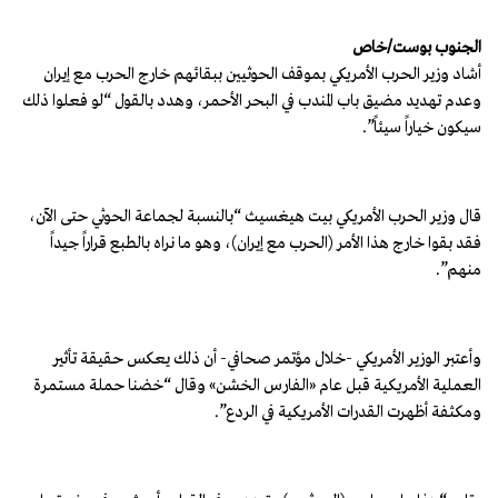
الجنوب بوست/خاص
أشاد وزير الحرب الأمريكي بموقف الحوثيين ببقائهم خارج الحرب مع إيران
وعدم تهديد مضيق باب المندب في البحر الأحمر، وهدد بالقول “لو فعلوا ذلك
سيكون خياراً سيئاً”.
قال وزير الحرب الأمريكي بيت هيغسيث “بالنسبة لجماعة الحوثي حتى الآن،
فقد بقوا خارج هذا الأمر (الحرب مع إيران)، وهو ما نراه بالطبع قراراً جيداً
منهم”.
وأعتبر الوزير الأمريكي -خلال مؤتمر صحافي- أن ذلك يعكس حقيقة تأثير
العملية الأمريكية قبل عام «الفارس الخشن» وقال “خضنا حملة مستمرة
ومكثفة أظهرت القدرات الأمريكية في الردع”.