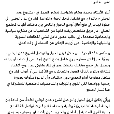
عدن – خاص:
أعلن الأستاذ محمد هشام باشراحيل تدشين العمل في «مشروع عدن
الوطني»، بالتوازي مع تشكيل فريق الحوار والتواصل لمشروع عدن الوطني، في
خطوة تهدف إلى فتح آفاق أوسع للحوار والتلاقي بين مختلف أطياف المجتمع
العدني، عبر فريق متخصص يضم نخبة من الشخصيات من مشارب سياسية
واجتماعية متعددة، إلى جانب حضور فاعل لممثلي القطاعات النسوية
والشبابية والإعلامية، على أن يتم الإعلان عن الأسماء في وقت لاحق.
وتعكس هذه المبادرة، من خلال فريق الحوار والتواصل لمشروع عدن الوطني،
توجهًا نحو إطلاق مسار حواري شامل يضع التنوع المجتمعي في صلب أولوياته،
ويعمل على جمع مختلف مكونات عدن في إطار تشاركي يعزز روح الانتماء
المشترك ويكرس ثقافة القبول والتعايش، مع التأكيد على أن أبواب المشروع
ستظل مفتوحة أمام الجميع دون استثناء، وأن الدعوة ستُوجَّه بصورة
رسمية وواسعة لكل القوى والتيارات والشخصيات المجتمعية للمشاركة في
هذا المسار الجامع.
ويأتي إطلاق فريق الحوار والتواصل لمشروع عدن الوطني انطلاقًا من قناعة بأن
المرحلة الراهنة تتطلب رؤية وطنية جامعة، تفتح قنوات تواصل فعّالة مع
جميع القوى العدنية في الداخل والخارج، دون إقصاء أو تهميش، بما يعزز