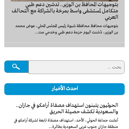
بتوجيهات المحافظ بن الوزير.. تدشين دعم طبي
متكامل لمستشفى واسط بمرخة بالشراكة مع التحالف
العربي
بتوجيهات محافظ محافظة شبوة رئيس المجلس المحلي، عوض محمد
بن الوزير، دُشنت اليوم حزمة دعم طبي وخدمي مت...
احدث الأخبار
الحوثيون يتبنون استهداف مصفاة أرامكو في جازان..
والسعودية تكشف حصيلة الحريق
أعلنت جماعة الحوثي، الأحد، استهداف مصفاة تابعة لشركة أرامكو في
منطقة جازان جنوب غربي السعودية بطائرة...