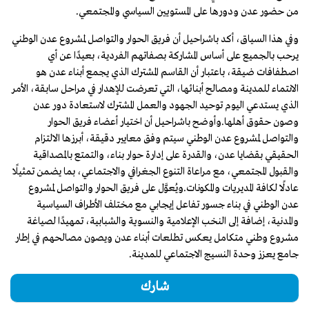
من حضور عدن ودورها على المستويين السياسي والمجتمعي.
وفي هذا السياق، أكد باشراحيل أن فريق الحوار والتواصل لمشروع عدن الوطني
يرحب بالجميع على أساس المشاركة بصفاتهم الفردية، بعيدًا عن أي
اصطفافات ضيقة، باعتبار أن القاسم المشترك الذي يجمع أبناء عدن هو
الانتماء للمدينة ومصالح أبنائها، التي تعرضت للإهدار في مراحل سابقة، الأمر
الذي يستدعي اليوم توحيد الجهود والعمل المشترك لاستعادة دور عدن
وصون حقوق أهلها.وأوضح باشراحيل أن اختيار أعضاء فريق الحوار
والتواصل لمشروع عدن الوطني سيتم وفق معايير دقيقة، أبرزها الالتزام
الحقيقي بقضايا عدن، والقدرة على إدارة حوار بناء، والتمتع بالمصداقية
والقبول المجتمعي، مع مراعاة التنوع الجغرافي والاجتماعي، بما يضمن تمثيلًا
عادلًا لكافة المديريات والمكونات.ويُعوَّل على فريق الحوار والتواصل لمشروع
عدن الوطني في بناء جسور تفاعل إيجابي مع مختلف الأطراف السياسية
والمدنية، إضافة إلى النخب الإعلامية والنسوية والشبابية، تمهيدًا لصياغة
مشروع وطني متكامل يعكس تطلعات أبناء عدن ويصون مصالحهم في إطار
جامع يعزز وحدة النسيج الاجتماعي للمدينة.
شارك