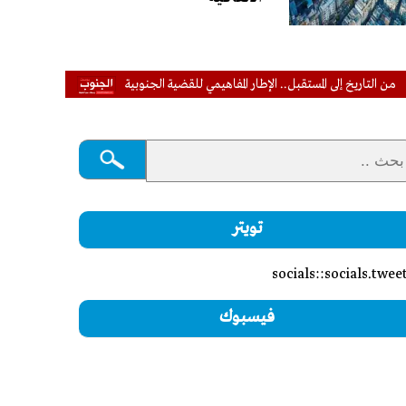
 إلى المستقبل.. الإطار المفاهيمي للقضية الجنوبية
عاجل | التحالف: إصابة 11 مدنيًا في نجران إثر اعتداءات حـ.ـوثية بالمقذوفات العشوائية
تويتر
socials::socials.twee
فيسبوك