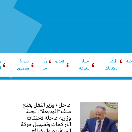
اضه
اقلام
أخبار
فيديو
رأي
صورة
و
وكتابات
منوعه
حر
وتعليق
ا
عاجل / وزير النقل يفتح
ملف "الوديعة": لجنة
وزارية عاجلة لاجتثاث
التراكمات وتسهيل حركة
المسافرين والبضائع