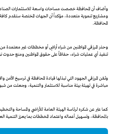
وأضاف أن المحافظة خصصت مساحات واسعة للاستثمارات الصناعية و
ومشاريع تنموية متعددة، مؤكداً أن الجهات المختصة ستقدم كافة ال
المحافظة.
وحذر المرزقي المواطنين من شراء أراضٍ أو مخططات غير معتمدة من الهي
تنفيذ أي عمليات شراء، حفاظاً على حقوق المواطنين ومنع حدوث ن
وثمّن المرزقي الجهود التي تبذلها قيادة المحافظة في ترسيخ الأمن
مباشرة في تهيئة بيئة مناسبة للاستثمار والتنمية، وجعلت من شبوة 
كما عبّر عن شكره لرئاسة الهيئة العامة للأراضي والمساحة والتخطيط
بالمحافظة، وتسهيل أعماله واعتماد المخططات بما يعزز التنمية ال