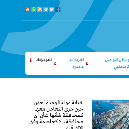
سائل التواصل
تغريدات
انفوجرافك
لإجتماعي
مختارة
خيانة دولة الوحدة لعدن
حين جرى التعامل معها
كمحافظة شأنها شأن أي
محافظة، لا كعاصمة وفق
الاتفاقية