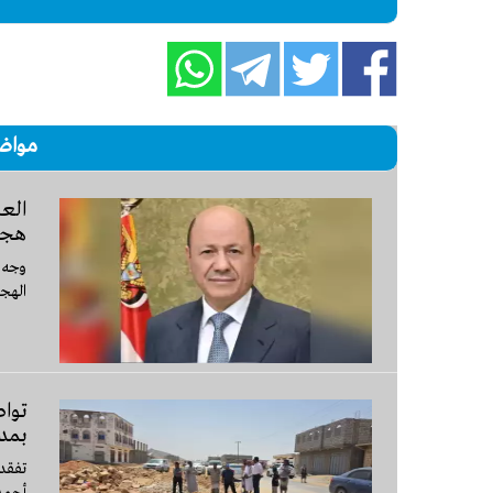
مواض
العل
هجم
وجه ر
الهجم
تواص
بمدي
تفقد
أحمد