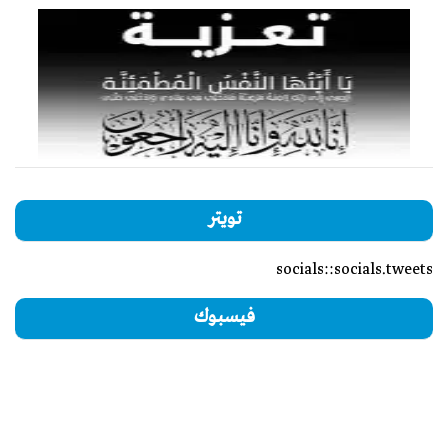
تويتر
socials::socials.tweets
فيسبوك