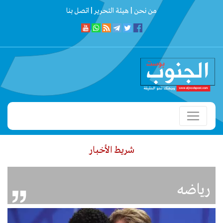
من نحن |
هيئة التحرير |
اتصل بنا
شريط الأخبار
ولا أحد فوق القانون
«هذه الحرب لا تعنينا».. خطأ لا ينبغي للجنوب أن يك
رياضه