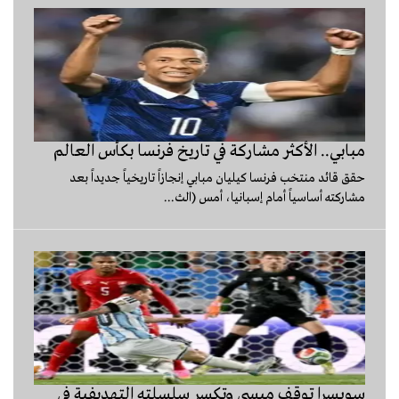
مبابي.. الأكثر مشاركة في تاريخ فرنسا بكأس العالم
حقق قائد منتخب فرنسا كيليان مبابي إنجازاً تاريخياً جديداً بعد
مشاركته أساسياً أمام إسبانيا، أمس (الث...
سويسرا توقف ميسي وتكسر سلسلته التهديفية في