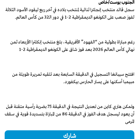
الجنوب بوست/خاص
سجل قائد منتخب إنجلترا ثنائية لمنتخب بلاده في آخر ربع ليقود الأسود الثلاثة
لفوز صعب على الكونغو الديمقراطية 2-1 في دور الـ32 من كأس العالم.
رغم مباراة بطولية من “الفهود” الأفريقية، بلغ منتخب إنكلترا الأربعاء ثمن
نهائي كأس العالم 2026 بعد فوز شاق على الكونغو الديمقراطية 2-1
افتتح سيبانغا التسجيل في الدقيقة السابعة بعد تلقيه تمريرة طويلة من
مبيمبا أسكنها على يسار الحارس بيكفورد.
وتمكن هاري كاين من تعديل النتيجة في الدقيقة 75 بضربة رأسية متقنة قبل
أن يعود ليسجل هدف الفوز في الدقيقة 86 من المباراة بتسديدة قوية في سقف
المرمى
شارك