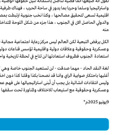
نقول انه ضيّعها انما قضية تناضل باستماتة لنيل حقوقها الوطني
واستراتيجيا وسلما وحربا بما يدور في ساحة الحرب ، فهناك طرفية
اقليمية تسعى لتحقيق مصالحها ، وكذا نخب جنوبية ارتبطت بمصالح 
والدولي الحاصل الان في الجنوب ، هذا جزء من شكل اللوحة المتداخل
منه
الكل يرفض التبعية لكن العالم ليس مركز رعاية اجتماعية مجاني
وعسكرية وحقوقية وعلاقات دولية واقليمية تؤسس قناعات دولية 
استعادة الجنوب فظروف استعادتها لن تتاح في لحظة تاريخية وا
لغة النقد الحاد - مهما صدقت - لن تستعيد الجنوب خاصة وهي لغة ل
أغلبها باحتكار صوابية الراي واننا قد نصحنا بكذا وقلنا كذا دون 
وليس انتقادات انشائية بل يجب أن تُبنى استراتيجياتها على فهم عم
وعسكرية وحقوقية مع استيعاب للاختلاف والمناورة تحت سقفها ولغة 
9يونيو 2025م*