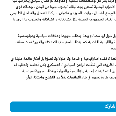
ة ومرّت بمراحل ومنعطفات سلمية ومقاومة ثم نضال سياسي يتأثر سياسيا
 الأحزاب اليمنية تسعى بجد لبقاء الجنوب جزءا من اليمن ، وهناك قوى
مع الشمال ، وايضا الحرب وتداعياتها ، وكذا التدخل والتداخل الاقليمي
ة لكيان الجمهورية اليمنية بكل تشابكاته واشتباكاته والجنوب مازال جزءا
ة بل دول لها مصالح وهذا يتطلب جهودا وعلاقات سياسية ودبلوماسية
واقليمية للقضية كما يتطلب استيعاب الاختلاف والمناورة تحت سقف
حدة
ا تقدم استراتيجية واضحة ولا حلولا ولا تصوّرا بل أفكار عائمة مليئة في
اخذ الظروف التي شكّلت الراهن السياسي / العسكري بكل أبعاده وتعقيداته
يق للتعقيدات المحلية والإقليمية والدولية وتتطلب جهودًا سياسية
بناءة تسهم في بناء التوافقات بدلاً من التشنج واحتكار الرأي
شارك