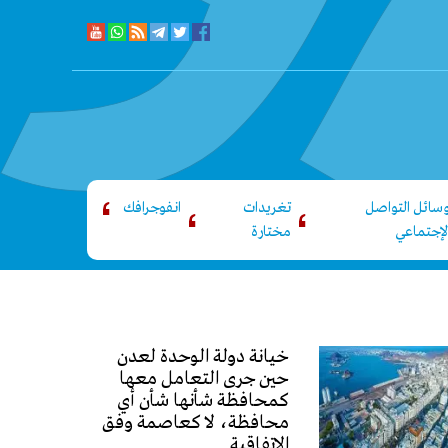
سائل التواصل
تغريدات
انفوجرافك
لإجتماعي
مختارة
خيانة دولة الوحدة لعدن
حين جرى التعامل معها
كمحافظة شأنها شأن أي
محافظة، لا كعاصمة وفق
الاتفاقية