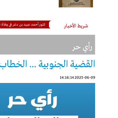
عيم حسن باعوم وفادي باعوم يعزيان الدكتور أحمد عبيد بن دغر في وفاة شقيقته
شريط الأخبار
رأي حر
القضية الجنوبية ... الخطاب 
2025-06-09 14:16:14