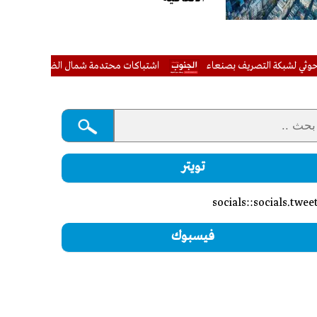
ة التصريف بصنعاء
اشتباكات محتدمة شمال الضالع.. القوات المشتركة تُف
تويتر
socials::socials.twee
فيسبوك