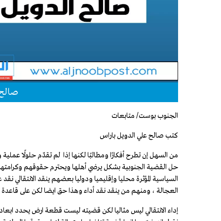
صالح 
الجنوب بوست/ متابعات
كتب صالح علي الدويل باراس
من السهل إن تطرح أفكارًا ومطالبًا لكنها إذا لم تقدّم حلولًا عمل
حل القضية الجنوبية بشكل يرضي أهلها ويحترم حقوقهم وكرامتهم
السياسية المؤثرة محليا وإقليميا ودوليا بعضهم ينقد الانتقالي نق
العجالة ، ومنهم من ينقد نقد أداء وهذا حق ايضا لكن على قاعدة "
إداء الانتقالي ليس مثاليا لكن قضيته ليست قطعة ارض يحدد ابعا