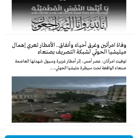
وفاة امرأتين وغرق أحياء وأنفاق.. الأمطار تعري إهمال
ميليشيا الحوثي لشبكة التصريف بصنعاء
توفيت امرأتان، عصر أمس، إثر أمطار غزيرة وسيول شهدتها العاصمة
صنعاء الواقعة تحت سيطرة مليشيا الحوثي،...