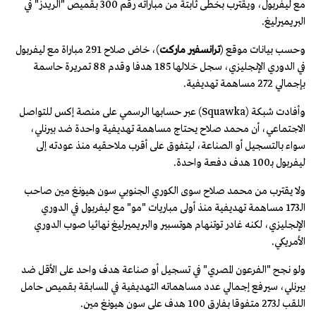
مع ليفربول، ويقترب بخطى ثابتة من مباراته رقم 300 بقميص "الريدز" في
البريميرليغ.
وحسب بيانات موقع (
ترانسفير ماركت
)، خاض صلاح 291 مباراة مع ليفربول
في الدوري الإنجليزي، سجل خلالها 185 هدفا وقدم 88 تمريرة حاسمة
بإجمالي 272 مساهمة تهديفية.
وأفادت شبكة (Squawka) عبر حسابها الرسمي على منصة إكس للتواصل
الاجتماعي، أن محمد صلاح يحتاج مساهمة تهديفية واحدة ضد بيرنلي،
سواء بالتسجيل أو الصناعة، ليتفوق على أقرب ملاحقيه منذ عودته إلى
ليفربول بـ100 هدف دفعة واحدة.
ولا يقترب من محمد صلاح سوى الكوري الجنوبي سون هيونغ مين صاحب
الـ173 مساهمة تهديفية منذ أولى مباريات "مو" مع ليفربول في الدوري
الإنجليزي، لكنه غادر توتنهام هوتسبير والبريميرليغ نهائيا صوب الدوري
الأمريكي.
ولو نجح "الفرعون المصري" في تسجيل أو صناعة هدف واحد على الأقل ضد
بيرنلي، سيرفع إجمالي عدد مساهماته التهديفية في المسابقة بقميص حامل
اللقب لـ273 متفوقا بفارق 100 هدف على سون هيونغ مين.