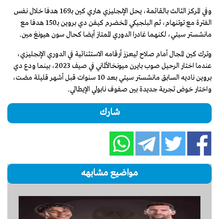
وفي المركز الثالث بالقائمة، يحل الإنجليزي هاري كين بـ169 هدفا خلال نفس
الفترة مع توتنهام، ثم البلجيكي المخضرم كيفن دي بروين بـ150 هدفا مع
مانشستر سيتي، لكنهما غادرا الدوري الممتاز أيضا كحال سون هيونغ مين.
وترك كين المجال أمام صلاح ليعزز أرقامه الاستثنائية في الدوري الإنجليزي،
عندما اختار الرحيل صوب بايرن ميونخالألماني في صيف 2023، بينما ودع دي
بروين ناديه السابق مانشستر سيتي بعد 10 سنوات قبل أشهر قليلة مضت،
واختار خوض تجربة جديدة بين صفوف نابولي الإيطالي.
شارك
مواضيع مشابهه