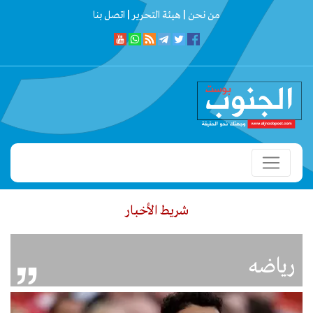
من نحن |
هيئة التحرير |
اتصل بنا
شريط الأخبار
حى وأسر الشهداء.. اللواء عبدالرحمن اللحجي: شهداؤنا وجرحانا أمانة في أعناقنا ولن 
رياضه