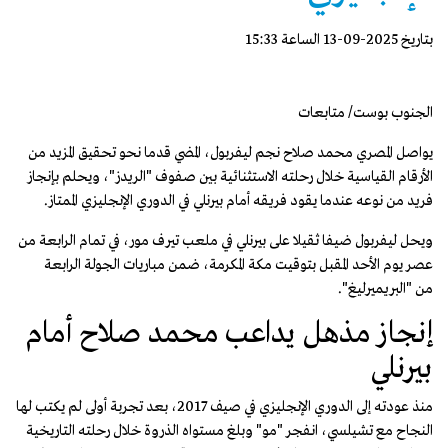
بتاريخ 2025-09-13 الساعة 15:33
الجنوب بوست/ متابعات
يواصل المصري محمد صلاح نجم ليفربول، المضي قدما نحو تحقيق المزيد من
الأرقام القياسية خلال رحلته الاستثنائية بين صفوف "الريدز"، ويحلم بإنجاز
فريد من نوعه عندما يقود فريقه أمام بيرنلي في الدوري الإنجليزي الممتاز.
ويحل ليفربول ضيفا ثقيلا على بيرنلي في ملعب تيرف مور، في تمام الرابعة من
عصر يوم الأحد المقبل بتوقيت مكة المكرمة، ضمن مباريات الجولة الرابعة
من "البريميرليغ".
إنجاز مذهل يداعب محمد صلاح أمام
بيرنلي
منذ عودته إلى الدوري الإنجليزي في صيف 2017، بعد تجربة أولى لم يكتب لها
النجاح مع تشيلسي، انفجر "مو" وبلغ مستواه الذروة خلال رحلته التاريخية